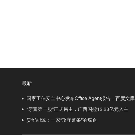
最新
国家工信安全中心发布Office Agent报告，百度
“牙膏第一股”正式易主，广西国控12.28亿元入主
昊华能源：一家“攻守兼备”的煤企