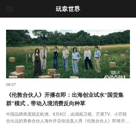
08-07
《伦敦合伙人》开播在即：出海创业试水“国货集
群”模式，带动入境消费反向种草
中国品牌再度踏足欧洲。8月8日，由湖南卫视、芒果TV、小芒联
合出品的青春合伙人海外开店创业真人秀《伦敦合伙人》即将开
播。尚雯婕、李佳琦、张予曦、赵昭仪、颜安和米卡6位合伙人将
再度集结，共同经营位于英国伦敦西区大波特兰街的Yan Lab快闪