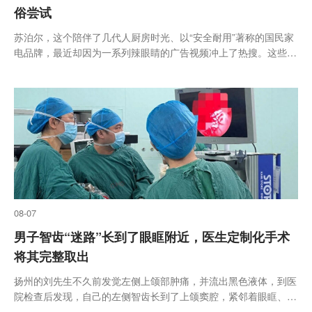
俗尝试
苏泊尔，这个陪伴了几代人厨房时光、以“安全耐用”著称的国民家
电品牌，最近却因为一系列辣眼睛的广告视频冲上了热搜。这些广
告出现在短视频平台上，内容包括女性闯入男厕、搓澡大叔闯入女
浴室等情节，令人感到不适
08-07
男子智齿“迷路”长到了眼眶附近，医生定制化手术
将其完整取出
扬州的刘先生不久前发觉左侧上颌部肿痛，并流出黑色液体，到医
院检查后发现，自己的左侧智齿长到了上颌窦腔，紧邻着眼眶、鼻
腔等部位，如果不及时处理，甚至会压迫眼眶结构及颅底重要血管