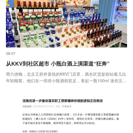
店。
08-07
从KKV到社区超市 小瓶白酒上演渠道“狂奔”
周六傍晚，北京王府井喜悦的KKV门店里，酒水区货架前站着几位
年轻顾客。他们在一排排小瓶酒前驻足，拿起一瓶100ml 迷你五粮
液端详片刻，又转头看向旁边的梅见青梅酒。货架上，50ml、
100ml装国产白酒与同等规格的进口烈酒、利口酒并肩陈列，价格
从几十元到200多元不等。