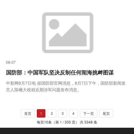
08-07
国防部：中国军队坚决反制任何闹海挑衅图谋
中新网8月7日电 据国防部官网消息，8月7日下午，国防部新闻发
言人陈曦大校就近期涉军问题发布消息。
首页
1
2
3
4
下一页
尾页
每页10条（第
1
/ 335 页） 共 3348 条