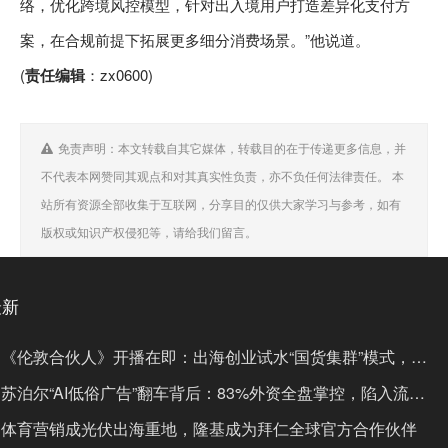
络，优化跨境风控模型，针对出入境用户打造差异化支付方
案，在合规前提下拓展更多细分消费场景。”他说道。
(
责任编辑
：zx0600)
免责声明：本文转载自其它媒体，转载目的在于传递更多信息，并
不代表本网赞同其观点和对其真实性负责，亦不负任何法律责任。 本
站所有资源全部收集于互联网，分享目的仅供大家学习与参考，如有
版权或知识产权侵犯等，请给我们留言。
最新
《伦敦合伙人》开播在即：出海创业试水“国货集群”模式，带
动入境消费反向种草
苏泊尔“AI低俗广告”翻车背后：83%外资全盘掌控，陷入流量
内卷、质量频发的负循环
体育营销成光伏出海重地，隆基成为拜仁全球官方合作伙伴