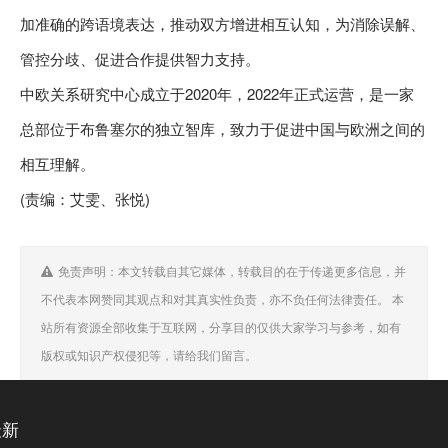
加准确的跨语境表达，推动双方增进相互认知，为消除误解、
管控分歧、促进合作提供智力支持。
中欧关系研究中心成立于2020年，2022年正式运营，是一家
总部位于布鲁塞尔的独立智库，致力于促进中国与欧洲之间的
相互理解。
(责编：艾雯、张悦)
免责声明：本文转载自其它媒体，转载目的在于传递更多信息，并
不代表本网赞同其观点和对其真实性负责，亦不负任何法律责任。 本
站所有资源全部收集于互联网，分享目的仅供大家学习与参考，如有
版权或知识产权侵犯等，请给我们留言。
最新