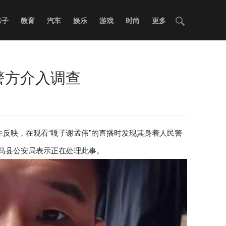
亲子
教育
汽车
娱乐
游戏
时尚
更多
警方介入调查
反映，在观看“嘎子谢孟伟”的直播时发现其身着人民警
耿马县公安局表示正在处理此事。