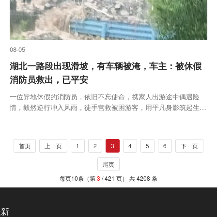
08-05
湖北一路段出现滑坡，有车辆被淹，车主：被休假
消防员救出，已平安
一位异地休假的消防员，依旧不忘使命，携家人出游途中偶遇险
情，毅然逆行冲入风雨，徒手营救被困游客，用平凡身影筑起生命
防线。从凡人挺身而出的善意，到职能部门的迅速履职，一幕幕场
景，汇聚成风雨中最动人的底色。天灾猝不及防，但人性的微光永
远滚烫。愿...
首页
上一页
1
2
3
4
5
6
下一页
尾页
每页10条（第
3
/ 421 页） 共 4208 条
最新