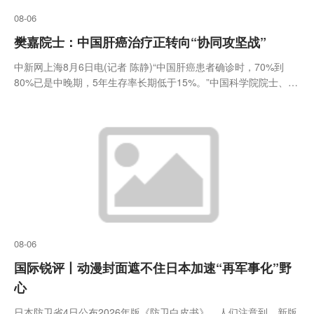
08-06
樊嘉院士：中国肝癌治疗正转向“协同攻坚战”
中新网上海8月6日电(记者 陈静)“中国肝癌患者确诊时，70%到
80%已是中晚期，5年生存率长期低于15%。”中国科学院院士、复
旦大学附属中山医院名誉院长樊嘉教授6日表示，但情况正在改
变。樊嘉在接受记者采访时描绘了一
08-06
国际锐评丨动漫封面遮不住日本加速“再军事化”野
心
日本防卫省4日公布2026年版《防卫白皮书》。人们注意到，新版