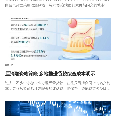
白皮书封面采用动漫风格，展示“笑容满面的家庭与闪亮的城市”。
然而，翻开内容页，充斥着虚假叙事与军事扩张意味——新版白皮
书以598页创纪录的篇幅，大
08-05
厘清融资糊涂账 多地推进贷款综合成本明示
过去，不少中小微企业办理经营贷款，往往只看清合同上的名义利
率，等到放款前后才发现叠加评估费、担保费、登记费等各类隐性
支出，实际综合融资成本模糊不清，融资如同“开盲盒”。